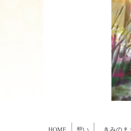
HOME
想い
きみのま