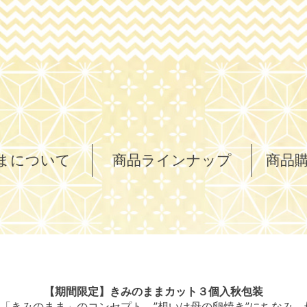
まについて
商品ラインナップ
商品
【期間限定】きみのままカット３個入秋包装
”「きみのまま」のコンセプト、”想いは母の卵焼き”にちなみ